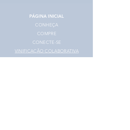
PÁGINA INICIAL
CONHEÇA
COMPRE
CONECTE-SE
VINIFICAÇÃO COLABORATIVA
LOJA VIRTUAL
ENVIO E RETORNO
POLÍTICA DA LOJA
FORMAS DE PAGAMENTO
INSTAGRAM
@somospassio